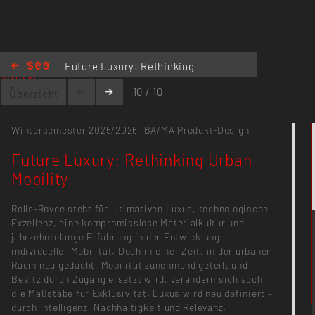
https://mobility.kh-berlin.de/projects/future-
Future Luxury: Rethinking
luxury/
Urban Mobility
10 / 10
Übersicht
Wintersemester 2025/2026,
BA/MA Produkt-Design
Future Luxury: Rethinking Urban
Mobility
Rolls-Royce steht für ultimativen Luxus, technologische
Exzellenz, eine kompromisslose Materialkultur und
jahrzehntelange Erfahrung in der Entwicklung
individueller Mobilität. Doch in einer Zeit, in der urbaner
Raum neu gedacht, Mobilität zunehmend geteilt und
Besitz durch Zugang ersetzt wird, verändern sich auch
die Maßstäbe für Exklusivität. Luxus wird neu definiert –
durch Intelligenz, Nachhaltigkeit und Relevanz.