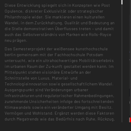
Diese Entwicklung spiegelt sich in Konzepten wie Post
Opulence, diskreter Exklusivität oder strategischer
Philanthropie wider. Sie markieren einen kulturellen
Wandel, in dem Zurückhaltung, Qualität und Bedeutung an
die Stelle demonstrativen Überflusses treten – und damit
auch das Selbstverständnis von Marken wie Rolls-Royce
neu prägen.
Das Semesterprojekt der weißensee kunsthochschule
berlin gemeinsam mit der Fachhochschule Potsdam
untersucht, wie ein ultrahochwertiges Mobilitätserlebnis
im urbanen Raum der Zu-kunft gestaltet werden kann. Im
Mittelpunkt stehen visionäre Entwürfe an der
Schnittstelle von Luxus, Material- und
Technologieinnovation sowie gesellschaftlichem Wandel.
Ausgangspunkt sind Veränderungen urbaner
Infrastrukturen und regulatorischer Rahmenbedingungen,
zunehmende Unsicherheiten infolge des fortschreitenden
Klimawandels sowie ein veränderter Umgang mit Besitz,
Vermögen und Wohlstand. Ergänzt werden diese Faktoren
durch Megatrends wie das Bedürfnis nach Ruhe, Rückzug,
Kontrolle und individueller Ansprache. Die Studierenden
erforschen, wie autonome Fahrzeuge, personalisierte