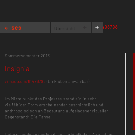
https://vimeo.com/81498798
Übersicht
Insignia
Sommersemester 2013,
Insignia
vimeo.com/81498798
(Link oben anwählbar)
Im Mittelpunkt des Projektes stand ein in sehr
vielfältiger Form erscheinender geschichtlich und
anthropologisch an Bedeutung aufgeladener ritueller
Gegenstand: Die Fahne.
Unterscheidungsmerkmal und verbindliches Abzeichen