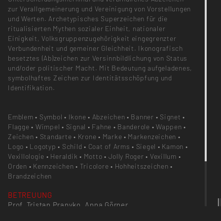
zur Verallgemeinerung und Vereinigung von Vorstellungen
und Werten. Archetypisches Superzeichen für die
ritualisierten Mythen sozialer Einheit, nationaler
Einigkeit, Volksgruppenzugehörigkeit eingegrenzter
Verbundenheit und gemeiner Gleichheit. Ikonografisch
besetztes (Ab)zeichen zur Versinnbildlichung von Status
und/oder politischer Macht. Mit Bedeutung aufgeladenes,
symbolhaftes Zeichen zur Identitätsschöpfung und
Identifikation.
Emblem • Symbol • Ikone • Abzeichen • Banner • Signet •
Flagge • Wimpel • Signal • Fahne • Banderole • Wappen •
Zeichen • Standarte • Krone • Marke • Markenzeichen •
Logo • Logotyp • Schild • Coat of Arms • Siegel • Kamon •
Vexillologie • Heraldik • Motto • Jolly Roger • Vexillum •
Orden • Kennzeichen • Tricolore • Hohheitszeichen •
Brandzeichen
BETREUUNG
Prof. Tristan Pranyko, Anna Görner