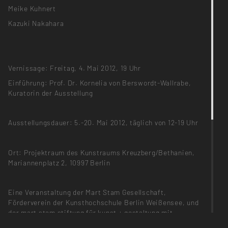
Meike Kuhnert
Kazuki Nakahara
Vernissage: Freitag, 4. Mai 2012, 19 Uhr
Einführung: Prof. Dr. Kornelia von Berswordt-Wallrabe,
Kuratorin der Ausstellung
Ausstellungsdauer: 5.-20. Mai 2012, täglich von 12-19 Uhr
Ort: Projektraum des Kunstraums Kreuzberg/Bethanien,
Mariannenplatz 2, 10997 Berlin
Eine Veranstaltung der Mart Stam Gesellschaft,
Förderverein der Kunsthochschule Berlin Weißensee, und
der mart stam stiftung für kunst + gestaltung mit
freundlicher Unterstützung der Hauses Cumberland am