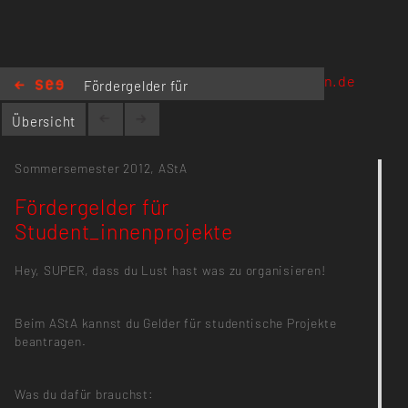
mailto:asta@kh-berlin.de
Fördergelder für
Student_innenprojekte
Übersicht
Sommersemester 2012,
AStA
Fördergelder für
Student_innenprojekte
Hey, SUPER, dass du Lust hast was zu organisieren!
Beim AStA kannst du Gelder für studentische Projekte
beantragen.
Was du dafür brauchst: