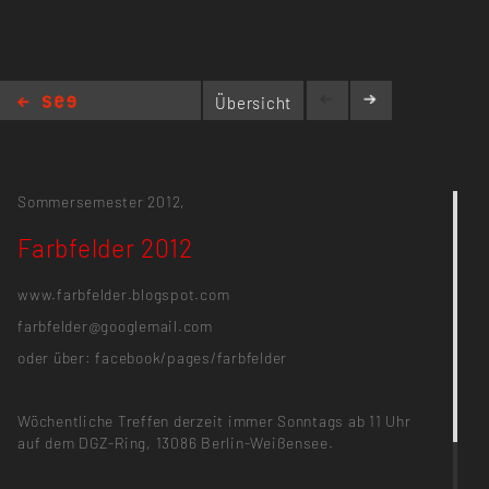
Übersicht
Farbfelder 2012
Sommersemester 2012,
Farbfelder 2012
www.farbfelder.blogspot.com
farbfelder@googlemail.com
oder über: facebook/pages/farbfelder
Wöchentliche Treffen derzeit immer Sonntags ab 11 Uhr
auf dem DGZ-Ring, 13086 Berlin-Weißensee.