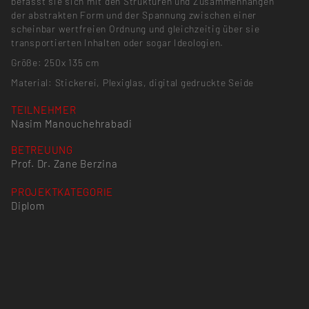
befasst sie sich mit den Strukturen und Zusammenhängen
der abstrakten Form und der Spannung zwischen einer
scheinbar wertfreien Ordnung und gleichzeitig über sie
transportierten Inhalten oder sogar Ideologien.
Größe: 250x 135 cm
Material: Stickerei, Plexiglas, digital gedruckte Seide
TEILNEHMER
Nasim Manouchehrabadi
BETREUUNG
Prof. Dr. Zane Berzina
PROJEKTKATEGORIE
Diplom