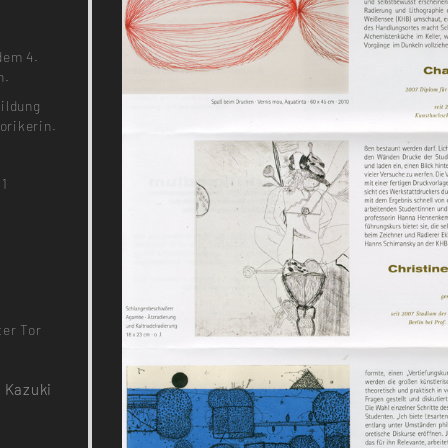
dem 4.
n.
Bildung
orikerin.
11
ter Tor
, Kazuki