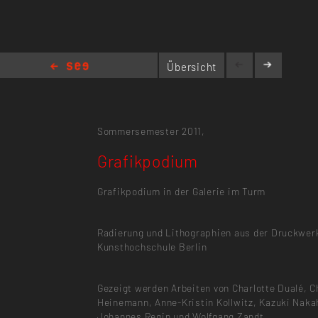
Übersicht
Grafikpodium
Sommersemester 2011,
Grafikpodium
Grafikpodium in der Galerie im Turm
Radierung und Lithographien aus der Druckwerk
Kunsthochschule Berlin
Gezeigt werden Arbeiten von Charlotte Dualé, C
Heinemann, Anne-Kristin Kollwitz, Kazuki Naka
Johannes Regin und Wolfgang Zandt.