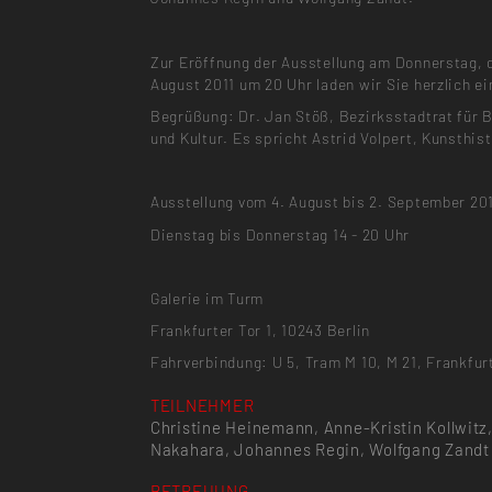
Zur Eröffnung der Ausstellung am Donnerstag, 
August 2011 um 20 Uhr laden wir Sie herzlich ei
Begrüßung: Dr. Jan Stöß, Bezirksstadtrat für 
und Kultur. Es spricht Astrid Volpert, Kunsthist
Ausstellung vom 4. August bis 2. September 20
Dienstag bis Donnerstag 14 - 20 Uhr
Galerie im Turm
Frankfurter Tor 1, 10243 Berlin
Fahrverbindung: U 5, Tram M 10, M 21, Frankfur
TEILNEHMER
Christine Heinemann, Anne-Kristin Kollwitz
Nakahara, Johannes Regin, Wolfgang Zandt
BETREUUNG