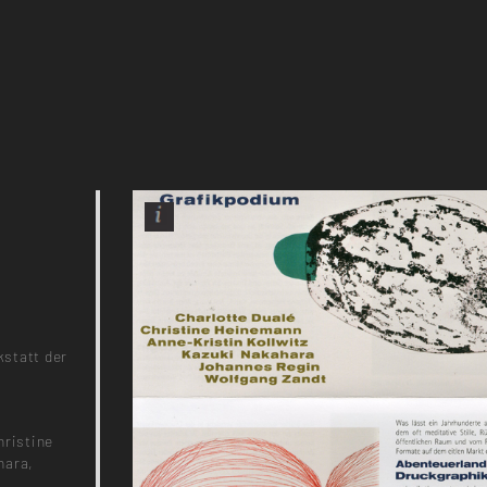
statt der
hristine
hara,