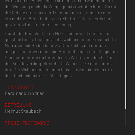
wird zu einer Babyschale für einen Kinderwagen, die in
der Wohnung auch als Wiege genutzt werden kann. So ist
die Schale nicht nur ein Transportmittel, sondern auch
ein mobiles Bett, in dem das Kind zurück in den Schlaf
gewiegt wird – in jeder Umgebung.
Durch die Einschnitte im Holzrahmen wird ein speziell
geschnittenes Tuch gefädelt, welches einen Einschub für
Matratze und Boden besitzt. Das Tuch kann einfach
ausgetauscht werden, zum Beispiel gegen ein luftiges im
Sommer oder ein isolierendes im Winter. An den Griffen
der Schale verdoppelt sich die Wandstärke nach unten
hin. Die Wölbung nach innen lässt die Schale besser in
der Hand und auf der Hüfte liegen.
TEILNEHMER
Ferdinand Lindner
BETREUUNG
Helmut Staubach
PROJEKTKATEGORIE
Semesterprojekt