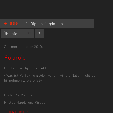
/
Diplom Magdalena
Kiraga
/
Polaroid
Übersicht
Sommersemester 2010,
Polaroid
Ein Teil der Diplomkollektion-
-`Was ist Perfektion?Oder warum wir die Natur nicht so
hinnehmen,wie sie ist-
Model Pia Mechler
Photos Magdalena Kiraga
TEILNEHMER