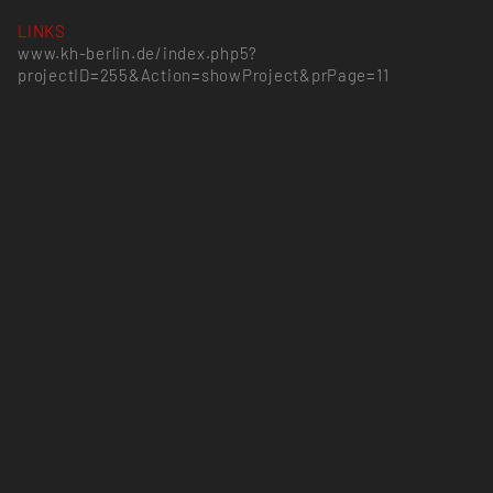
LINKS
www.kh-berlin.de/index.php5?
projectID=255&Action=showProject&prPage=11