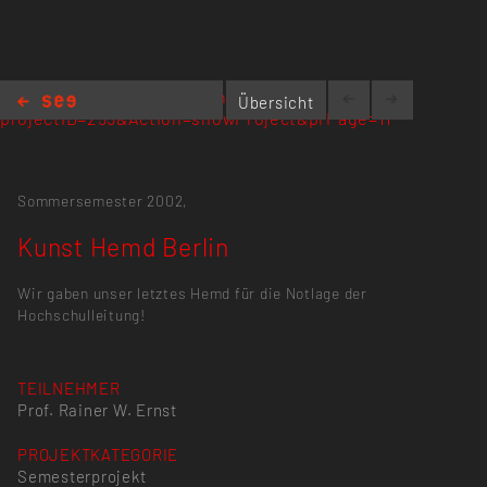
www.kh-berlin.de/index.php5?
Übersicht
projectID=255&Action=showProject&prPage=11
Kunst Hemd Berlin
Sommersemester 2002,
Kunst Hemd Berlin
Wir gaben unser letztes Hemd für die Notlage der
Hochschulleitung!
TEILNEHMER
Prof. Rainer W. Ernst
PROJEKTKATEGORIE
Semesterprojekt