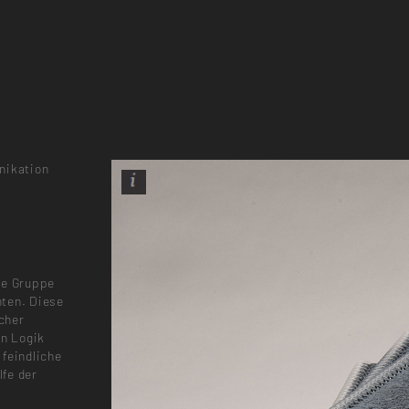
nikation
ne Gruppe
hten. Diese
cher
en Logik
 feindliche
fe der