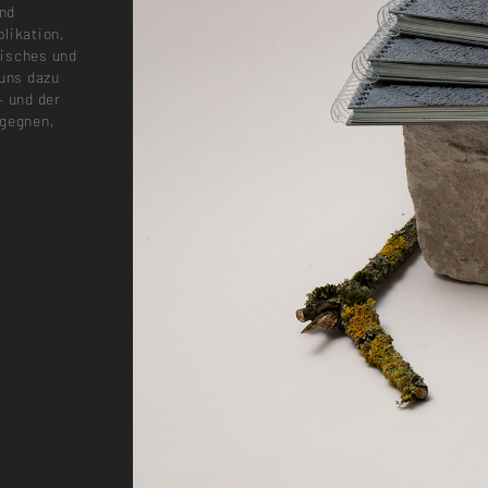
und
likation,
pisches und
 uns dazu
– und der
egegnen,