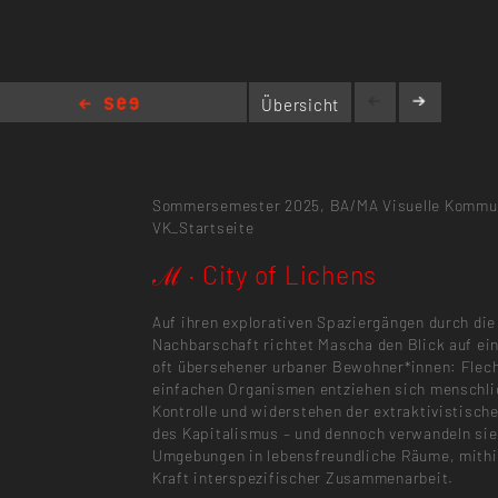
Übersicht
ℳ · City of Lichens
Sommersemester 2025,
BA/MA Visuelle Kommu
VK_Startseite
ℳ · City of Lichens
Auf ihren explorativen Spaziergängen durch die
Nachbarschaft richtet Mascha den Blick auf ei
oft übersehener urbaner Bewohner*innen: Flec
einfachen Organismen entziehen sich menschli
Kontrolle und widerstehen der extraktivistisch
des Kapitalismus – und dennoch verwandeln sie
Umgebungen in lebensfreundliche Räume, mithil
Kraft interspezifischer Zusammenarbeit.