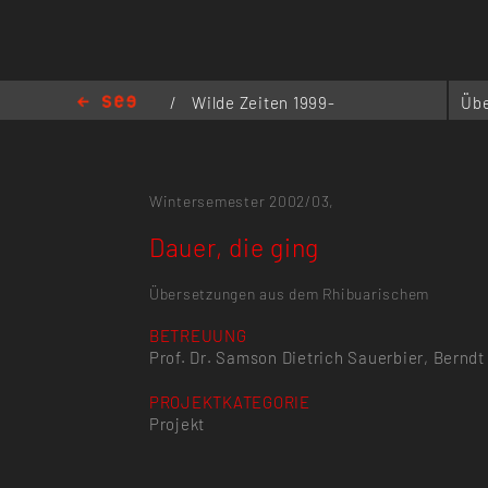
/
Wilde Zeiten 1999-
Übe
2004
/
Dauer, die ging
Wintersemester 2002/03,
Dauer, die ging
Übersetzungen aus dem Rhibuarischem
BETREUUNG
Prof. Dr. Samson Dietrich Sauerbier, Berndt
PROJEKTKATEGORIE
Projekt