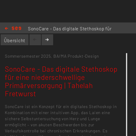
SonoCare - Das digitale Stethoskop für
eine niederschwellige
Übersicht
Primärversorgung | Tahelah Fretwurst
Sommersemester 2025,
BA/MA Produkt-Design
SonoCare - Das digitale Stethoskop
für eine niederschwellige
Primärversorgung | Tahelah
Fretwurst
SonoCare ist ein Konzept für ein digitales Stethoskop in
Kombination mit einer intuitiven App, das Laien eine
sichere Selbstuntersuchung von Herz und Lunge
ermöglicht – von akuten Beschwerden bis zur
Verlaufskontrolle bei chronischen Erkrankungen. Es