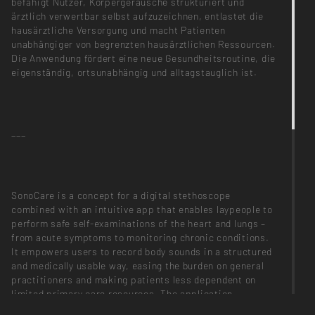
befähigt Nutzer, Körpergeräusche strukturiert und
ärztlich verwertbar selbst aufzuzeichnen, entlastet die
hausärztliche Versorgung und macht Patienten
unabhängiger von begrenzten hausärztlichen Ressourcen.
Die Anwendung fördert eine neue Gesundheitsroutine, die
eigenständig, ortsunabhängig und alltagstauglich ist.
___
SonoCare is a concept for a digital stethoscope
combined with an intuitive app that enables laypeople to
perform safe self-examinations of the heart and lungs –
from acute symptoms to monitoring chronic conditions.
It empowers users to record body sounds in a structured
and medically usable way, easing the burden on general
practitioners and making patients less dependent on
limited primary care resources. The application
promotes a new health routine that is autonomous,