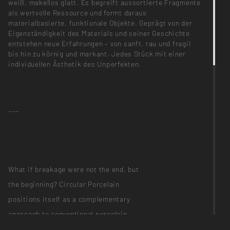
weiß, makellos glatt. Es begreift aussortierte Fragmente
als wertvolle Ressource und formt daraus
materialbasierte, funktionale Objekte. Geprägt von der
Eigenständigkeit des Materials und seiner Geschichte
entstehen neue Erfahrungen – von sanft, rau und fragil
bis hin zu körnig und markant. Jedes Stück mit einer
individuellen Ästhetik des Unperfekten.
___
What if breakage were not the end, but
the beginning? Circular Porcelain
positions itself as a complementary
approach to conventional porcelain
production, challenging the familiar