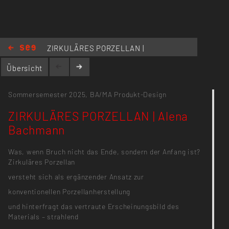
ZIRKULÄRES PORZELLAN |
Alena Bachmann
Übersicht
Sommersemester 2025,
BA/MA Produkt-Design
ZIRKULÄRES PORZELLAN | Alena
Bachmann
Was, wenn Bruch nicht das Ende, sondern der Anfang ist?
Zirkuläres Porzellan
versteht sich als ergänzender Ansatz zur
konventionellen Porzellanherstellung
und hinterfragt das vertraute Erscheinungsbild des
Materials – strahlend