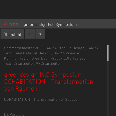
greendesign 14.0 Symposium –
COHABITATION – Transformation von
Übersicht
Räumen
Sommersemester 2025,
BA/MA Produkt-Design
,
BA/MA
Textil- und Material-Design
,
BA/MA Visuelle
Kommunikation
GreenLab
,
Produkt_Startseite
,
Textil_Startseite
,
VK_Startseite
greendesign 14.0 Symposium –
COHABITATION – Transformation
von Räumen
COHABITATION – Transformation of Spaces
DE Version: