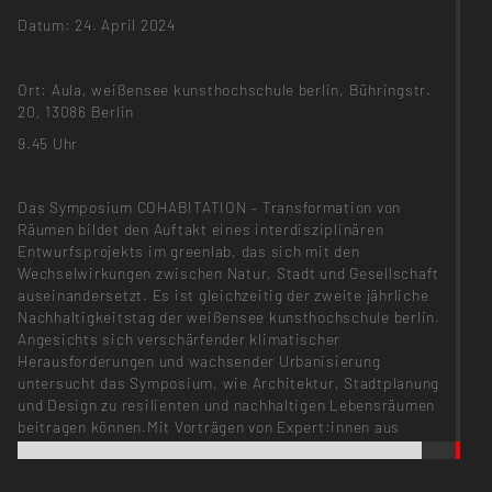
Datum: 24. April 2024
Ort: Aula, weißensee kunsthochschule berlin, Bühringstr.
20, 13086 Berlin
9.45 Uhr
Das Symposium COHABITATION – Transformation von
Räumen bildet den Auftakt eines interdisziplinären
Entwurfsprojekts im greenlab, das sich mit den
Wechselwirkungen zwischen Natur, Stadt und Gesellschaft
auseinandersetzt. Es ist gleichzeitig der zweite jährliche
Nachhaltigkeitstag der weißensee kunsthochschule berlin.
Angesichts sich verschärfender klimatischer
Herausforderungen und wachsender Urbanisierung
untersucht das Symposium, wie Architektur, Stadtplanung
und Design zu resilienten und nachhaltigen Lebensräumen
beitragen können.Mit Vorträgen von Expert:innen aus
Wissenschaft, Kunst und Stadt- und Regionalplanung
thematisiert die Veranstaltung zentrale Fragen: Wie