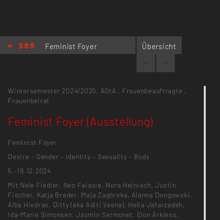
Feminist Foyer
Übersicht
(Ausstellung)
Wintersemester 2024/2025,
AStA
,
Frauenbeauftragte
,
Frauenbeirat
Feminist Foyer (Ausstellung)
Feminist Foyer
Desire – Gender – Identity – Sexuality – Body
5.–19.12.2024
Mit Nele Fiedler, Neo Faiasie, Nora Heinisch, Justin
Fischer, Katja Breder, Maja Zagórska, Alanna Dongowski,
Alba Hiedras, Ditty (aka Aditi Veena), Helia Jafarzadeh,
Ida-Marie Simonsen, Jasmin Sermonet, Elon Arkless,