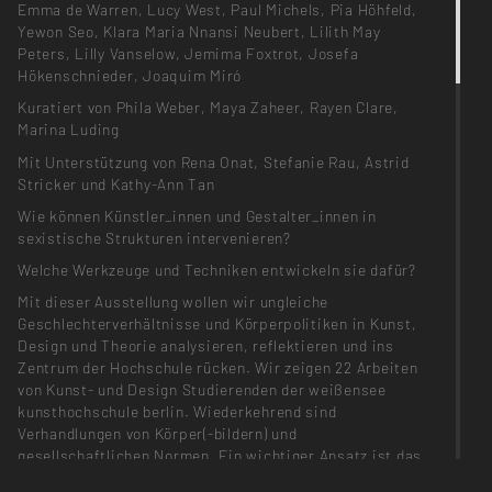
Emma de Warren, Lucy West, Paul Michels, Pia Höhfeld,
Yewon Seo, Klara Maria Nnansi Neubert, Lilith May
Peters, Lilly Vanselow, Jemima Foxtrot, Josefa
Hökenschnieder, Joaquim Miró
Kuratiert von Phila Weber, Maya Zaheer, Rayen Clare,
Marina Luding
Mit Unterstützung von Rena Onat, Stefanie Rau, Astrid
Stricker und Kathy-Ann Tan
Wie können Künstler_innen und Gestalter_innen in
sexistische Strukturen intervenieren?
Welche Werkzeuge und Techniken entwickeln sie dafür?
Mit dieser Ausstellung wollen wir ungleiche
Geschlechterverhältnisse und Körperpolitiken in Kunst,
Design und Theorie analysieren, reflektieren und ins
Zentrum der Hochschule rücken. Wir zeigen 22 Arbeiten
von Kunst- und Design Studierenden der weißensee
kunsthochschule berlin. Wiederkehrend sind
Verhandlungen von Körper(-bildern) und
gesellschaftlichen Normen. Ein wichtiger Ansatz ist das
autoethnografische Arbeiten – eine Selbstbeforschung,