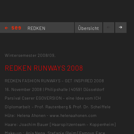
REDKEN
Übersicht
RUNWAYS
2008
Wintersemester 2008/09,
REDKEN RUNWAYS 2008
REDKEN FASHION RUNWAYS – GET INSPIRED 2008
16. November 2008 | Philipshalle | 40591 Düsseldorf
Parsival Cserer EGOVERSION – eine Idee vom ICH
Diplomarbeit – Prof. Rautenberg & Prof. Dr. Scheiffele
Hüte: Helena Ahonen - www.helenaahonen.com
Haare: Joachim Bauer [Haarspitzenteam – Koppenheim]
Make-up : Anja Nega, Stefanie Gleim [Famous Face