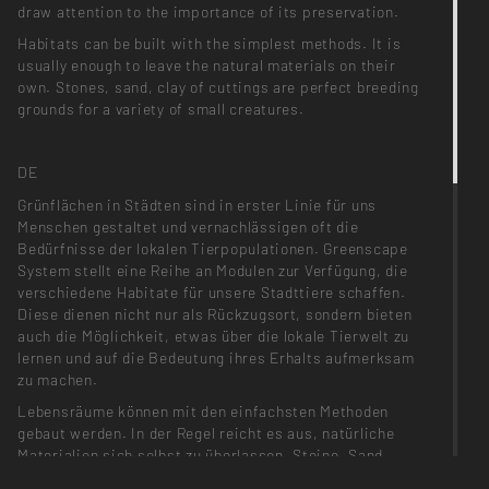
draw attention to the importance of its preservation.
Habitats can be built with the simplest methods. It is
usually enough to leave the natural materials on their
own. Stones, sand, clay of cuttings are perfect breeding
grounds for a variety of small creatures.
DE
Grünflächen in Städten sind in erster Linie für uns
Menschen gestaltet und vernachlässigen oft die
Bedürfnisse der lokalen Tierpopulationen. Greenscape
System stellt eine Reihe an Modulen zur Verfügung, die
verschiedene Habitate für unsere Stadttiere schaffen.
Diese dienen nicht nur als Rückzugsort, sondern bieten
auch die Möglichkeit, etwas über die lokale Tierwelt zu
lernen und auf die Bedeutung ihres Erhalts aufmerksam
zu machen.
Lebensräume können mit den einfachsten Methoden
gebaut werden. In der Regel reicht es aus, natürliche
Materialien sich selbst zu überlassen. Steine, Sand,
Lehm oder Laub sind perfekte Brutstätten für eine