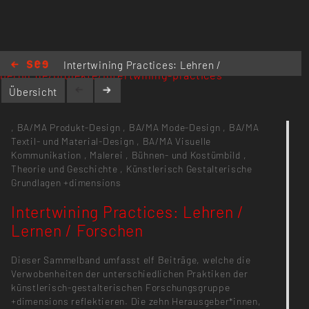
https://plusdimensions.kh-
Intertwining Practices: Lehren /
berlin.de/projekte/intertwining-practices
Lernen / Forschen
Übersicht
,
BA/MA Produkt-Design
,
BA/MA Mode-Design
,
BA/MA
Textil- und Material-Design
,
BA/MA Visuelle
Kommunikation
,
Malerei
,
Bühnen- und Kostümbild
,
Theorie und Geschichte
,
Künstlerisch Gestalterische
Grundlagen
+dimensions
Intertwining Practices: Lehren /
Lernen / Forschen
Dieser Sammelband umfasst elf Beiträge, welche die
Verwobenheiten der unterschiedlichen Praktiken der
künstlerisch-gestalterischen Forschungsgruppe
+dimensions reflektieren. Die zehn Heraus­geber*innen,