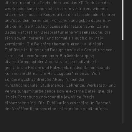
die je ein anderes Fachgebiet und das XR-Tech-Lab der ­
weißensee kunsthochschule berlin vertreten, widmen
sich einzeln oder in Kooperation dem forschenden ­Lehren
und/oder dem lernenden Forschen und geben dabei Ein­
blicke in ihre Arbeitsprozesse der letzten zwei Jahre.
Jedes Heft ist ein Beispiel für eine Wissens­suche, die
sich sowohl materiell und formal als auch ­diskursiv
vermittelt. Die Beiträge thematisieren u.a. digitale
Einflüsse in Kunst und Design sowie die Gestaltung von ­­
Lehr- und Lernräumen unter Berücksichtigung
diversitätssensibler Aspekte. In den individuell ­
gestalteten Heften und Falzobjekten des Sammelbands
kommen nicht nur die Herausgeber*innen zu Wort,
sondern auch zahl­reiche Akteur*innen der
Kunsthochschule: ­Studierende, Lehrende, Werkstatt- und
Verwaltungsmitarbeitende sowie ­externe Beteiligte, die
in die Forschung und/oder die jeweilige Praxis
einbezogen sind. Die Publikation erscheint im Rahmen
der Veröffentlichungsreihe +dimensions publications.
weißensee kunsthochschule berlin, 2024