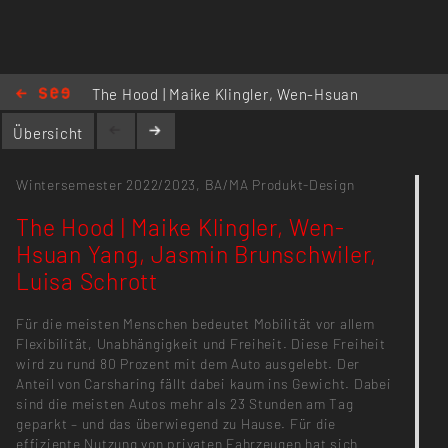
The Hood | Maike Klingler, Wen-Hsuan
Yang, Jasmin Brunschwiler, Luisa
Übersicht
Schrott
Wintersemester 2022/2023,
BA/MA Produkt-Design
The Hood | Maike Klingler, Wen-
Hsuan Yang, Jasmin Brunschwiler,
Luisa Schrott
Für die meisten Menschen bedeutet Mobilität vor allem
Flexibilität, Unabhängigkeit und Freiheit. Diese Freiheit
wird zu rund 80 Prozent mit dem Auto ausgelebt. Der
Anteil von Carsharing fällt dabei kaum ins Gewicht. Dabei
sind die meisten Autos mehr als 23 Stunden am Tag
geparkt – und das überwiegend zu Hause. Für die
effiziente Nutzung von privaten Fahrzeugen hat sich