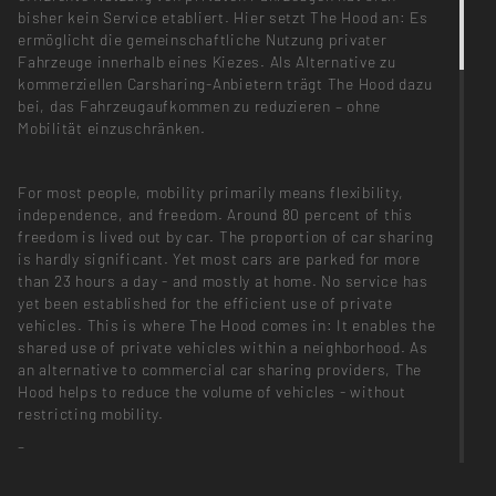
bisher kein Service etabliert. Hier setzt The Hood an: Es
ermöglicht die gemeinschaftliche Nutzung privater
Fahrzeuge innerhalb eines Kiezes. Als Alternative zu
kommerziellen Carsharing-Anbietern trägt The Hood dazu
bei, das Fahrzeugaufkommen zu reduzieren – ohne
Mobilität einzuschränken.
For most people, mobility primarily means flexibility,
independence, and freedom. Around 80 percent of this
freedom is lived out by car. The proportion of car sharing
is hardly significant. Yet most cars are parked for more
than 23 hours a day - and mostly at home. No service has
yet been established for the efficient use of private
vehicles. This is where The Hood comes in: It enables the
shared use of private vehicles within a neighborhood. As
an alternative to commercial car sharing providers, The
Hood helps to reduce the volume of vehicles - without
restricting mobility.
–
Dieses Projekt entstand im Rahmen des