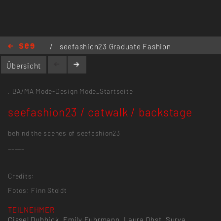
/
seefashion23 Graduate Fashion
Show
/
seefashion23 / catwalk /
Übersicht
backstage
,
BA/MA Mode-Design
Mode_Startseite
seefashion23 / catwalk / backstage
behind the scenes of seefashion23
_____
Credits:
Fotos: Finn Stoldt
TEILNEHMER
Cissel Dubbick, Emily Fuhrmann, Laura Obst, Surya