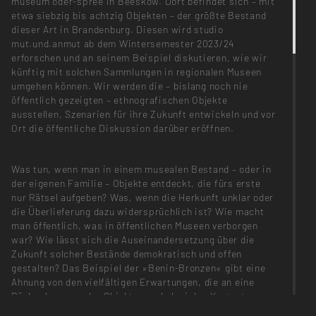
museum oder-spree in Beeskow. Dort befindet sich – mit
etwa siebzig bis achtzig Objekten – der größte Bestand
dieser Art in Brandenburg. Diesen wird studio
mut.und.anmut ab dem Wintersemester 2023/24
erforschen und an seinem Beispiel diskutieren, wie wir
künftig mit solchen Sammlungen in regionalen Museen
umgehen können. Wir werden die – bislang noch nie
öffentlich gezeigten – ethnografischen Objekte
ausstellen, Szenarien für ihre Zukunft entwickeln und vor
Ort die öffentliche Diskussion darüber eröffnen.
Was tun, wenn man in einem musealen Bestand – oder in
der eigenen Familie – Objekte entdeckt, die fürs erste
nur Rätsel aufgeben? Was, wenn die Herkunft unklar oder
die Überlieferung dazu widersprüchlich ist? Wie macht
man öffentlich, was in öffentlichen Museen verborgen
war? Wie lässt sich die Auseinandersetzung über die
Zukunft solcher Bestände demokratisch und offen
gestalten? Das Beispiel der »Benin-Bronzen« gibt eine
Ahnung von den vielfältigen Erwartungen, die an eine
Rückgabe musealer Objekte aus kolonialen Kontexten
geknüpft sind – Restitution ist ein komplexer Prozess.