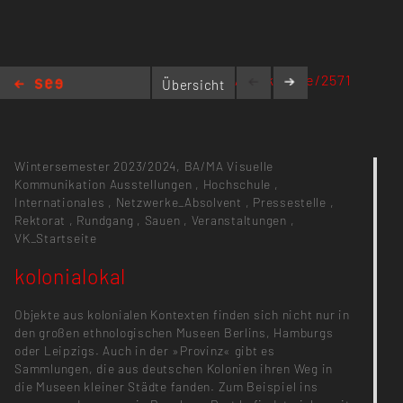
https://kh-berlin.incom.org/workspace/2571
Übersicht
kolonialokal
Wintersemester 2023/2024,
BA/MA Visuelle
Kommunikation
Ausstellungen
,
Hochschule
,
Internationales
,
Netzwerke_Absolvent
,
Pressestelle
,
Rektorat
,
Rundgang
,
Sauen
,
Veranstaltungen
,
VK_Startseite
kolonialokal
Objekte aus kolonialen Kontexten finden sich nicht nur in
den großen ethnologischen Museen Berlins, Hamburgs
oder Leipzigs. Auch in der »Provinz« gibt es
Sammlungen, die aus deutschen Kolonien ihren Weg in
die Museen kleiner Städte fanden. Zum Beispiel ins