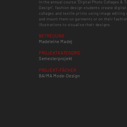
In the annual course "Digital Photo Collages & T
Design", fashion design students create digital
collages and textile prints using image editing
and mount them on garments or on their fashio
illustrations to visualise their designs.
BETREUUNG
Madeleine Madej
PROJEKTKATEGORIE
Semesterprojekt
PROJEKT-FÄCHER
BA/MA Mode-Design