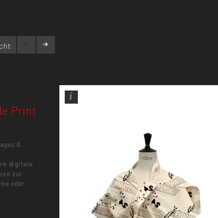
cht
le Print
lages &
re digitale
ese zur
cke oder