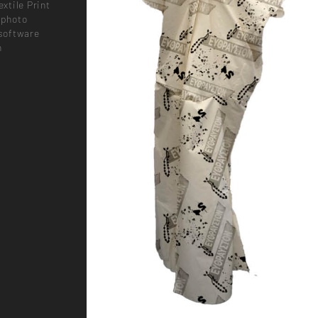
extile Print
 photo
 software
n