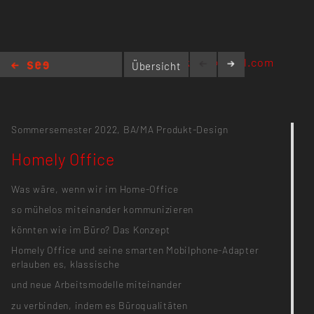
f.schwamkrug@gmail.com
Übersicht
Homely Office
Sommersemester 2022,
BA/MA Produkt-Design
Homely Office
Was wäre, wenn wir im Home-Office
so mühelos miteinander kommunizieren
könnten wie im Büro? Das Konzept
Homely Office und seine smarten Mobilphone-Adapter
erlauben es, klassische
und neue Arbeitsmodelle miteinander
zu verbinden, indem es Büroqualitäten