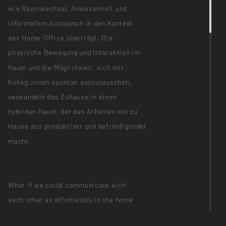
wie Raumwechsel, Anwesenheit und
informellem Austausch in den Kontext
des Home-Office überträgt. Die
physische Bewegung und Interaktion im
Raum und die Möglichkeit, sich mit
Kolleg_innen spontan auszutauschen,
verwandeln das Zuhause in einen
hybriden Raum, der das Arbeiten von zu
Hause aus produktiver und befriedigender
macht.
What if we could communicate with
each other as effortlessly in the home
office as we do in the office?