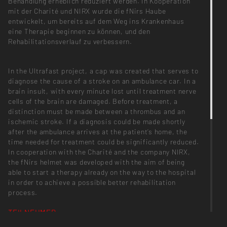
Behandlung erheblich reduziert werden. In Kooperation
mit der Charité und NIRX wurde die fNirs Haube
entwickelt, um bereits auf dem Weg ins Krankenhaus
eine Therapie beginnen zu können, und den
Rehabilitationsverlauf zu verbessern.
In the Ultrafast project, a cap was created that serves to
diagnose the cause of a stroke on an ambulance car. In a
brain insult, with every minute lost until treatment nerve
cells of the brain are damaged. Before treatment, a
distinction must be made between a thrombus and an
ischemic stroke. If a diagnosis could be made shortly
after the ambulance arrives at the patient‘s home, the
time needed for treatment could be significantly reduced.
In cooperation with the Charité and the company NIRX,
the fNirs helmet was developed with the aim of being
able to start a therapy already on the way to the hospital
in order to achieve a possible better rehabilitation
process.
TEILNEHMER
Antonia Nandori