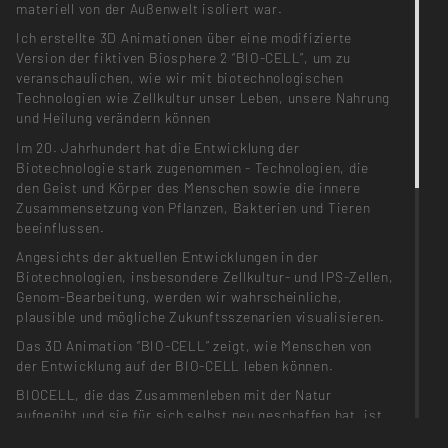
materiell von der Außenwelt isoliert war.
Ich erstellte 3D Animationen über eine modifizierte
Version der fiktiven Biosphere 2 “BIO-CELL”, um zu
veranschaulichen, wie wir mit biotechnologischen
Technologien wie Zellkultur unser Leben, unsere Nahrung
und Heilung verändern können
Im 20. Jahrhundert hat die Entwicklung der
Biotechnologie stark zugenommen - Technologien, die
den Geist und Körper des Menschen sowie die innere
Zusammensetzung von Pflanzen, Bakterien und Tieren
beeinflussen.
Angesichts der aktuellen Entwicklungen in der
Biotechnologien, insbesondere Zellkultur- und IPS-Zellen,
Genom-Bearbeitung, werden wir wahrscheinliche,
plausible und mögliche Zukunftsszenarien visualisieren.
Das 3D Animation “BIO-CELL” zeigt, wie Menschen von
der Entwicklung auf der BIO-CELL leben können.
BIOCELL, die das Zusammenleben mit der Natur
aufgegibt und sie für sich selbst neu geschaffen hat, ist
ebenfalls eine Utopie und kann paradoxerweise als