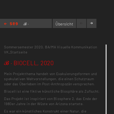
ℬ ·
Übersicht
BIOCELL, 2020
Sommersemester 2020,
BA/MA Visuelle Kommunikation
VK_Startseite
ℬ · BIOCELL, 2020
Mein Projektthema handelt von Evakuierungsformen und
spekulativen Weltvorstellungen, die einen Schutzraum
oder das Überleben im Post-Anthropozän versprechen.
Biocell ist eine fiktive künstliche Biosphäre als Zuflucht.
Das Projekt ist inspiriert von Biosphere 2, das Ende der
1980er Jahre in der Wüste von Arizona startete.
Es war ein künstliches Konstrukt einer Natur, die