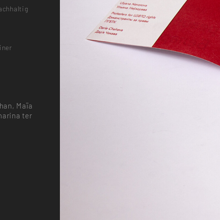
achhaltig
iner
e
lhan, Maïa
harina ter