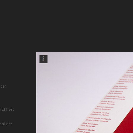
 der
eichheit
sal der