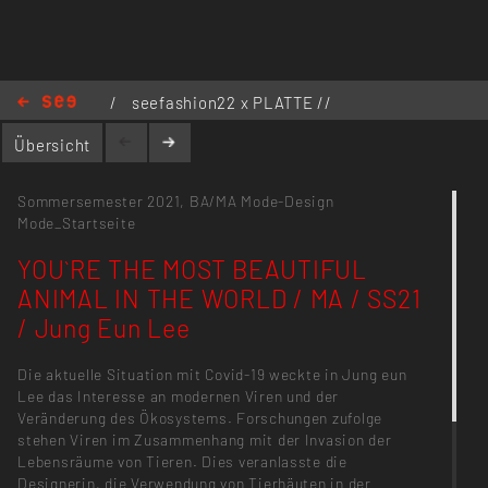
/
seefashion22 x PLATTE //
Kollektionen
/
YOU`RE THE MOST
Übersicht
BEAUTIFUL ANIMAL IN THE WORLD / MA / SS21 /
Jung Eun Lee
Sommersemester 2021,
BA/MA Mode-Design
Mode_Startseite
YOU`RE THE MOST BEAUTIFUL
ANIMAL IN THE WORLD / MA / SS21
/ Jung Eun Lee
Die aktuelle Situation mit Covid-19 weckte in Jung eun
Lee das Interesse an modernen Viren und der
Veränderung des Ökosystems. Forschungen zufolge
stehen Viren im Zusammenhang mit der Invasion der
Lebensräume von Tieren. Dies veranlasste die
Designerin, die Verwendung von Tierhäuten in der