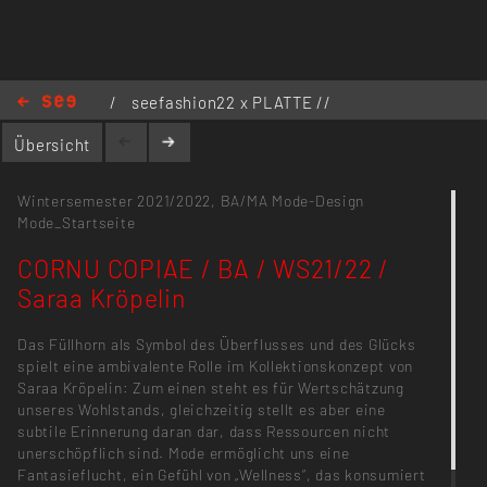
/
seefashion22 x PLATTE //
Kollektionen
/
CORNU COPIAE / BA /
Übersicht
WS21/22 / Saraa Kröpelin
Wintersemester 2021/2022,
BA/MA Mode-Design
Mode_Startseite
CORNU COPIAE / BA / WS21/22 /
Saraa Kröpelin
Das Füllhorn als Symbol des Überflusses und des Glücks
spielt eine ambivalente Rolle im Kollektionskonzept von
Saraa Kröpelin: Zum einen steht es für Wertschätzung
unseres Wohlstands, gleichzeitig stellt es aber eine
subtile Erinnerung daran dar, dass Ressourcen nicht
unerschöpflich sind. Mode ermöglicht uns eine
Fantasieflucht, ein Gefühl von „Wellness“, das konsumiert