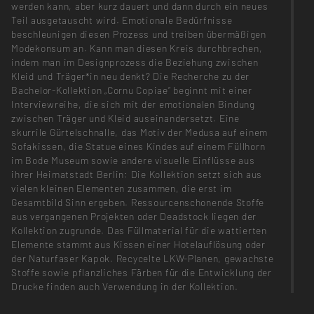
werden kann, aber kurz dauert und dann durch ein neues
Teil ausgetauscht wird. Emotionale Bedürfnisse
beschleunigen diesen Prozess und treiben übermäßigen
Modekonsum an. Kann man diesen Kreis durchbrechen,
indem man im Designprozess die Beziehung zwischen
Kleid und Träger*in neu denkt? Die Recherche zu der
Bachelor-Kollektion „Cornu Copiae“ beginnt mit einer
Interviewreihe, die sich mit der emotionalen Bindung
zwischen Träger und Kleid auseinandersetzt. Eine
skurrile Gürtelschnalle, das Motiv der Medusa auf einem
Sofakissen, die Statue eines Kindes auf einem Füllhorn
im Bode Museum sowie andere visuelle Einflüsse aus
ihrer Heimatstadt Berlin: Die Kollektion setzt sich aus
vielen kleinen Elementen zusammen, die erst im
Gesamtbild Sinn ergeben. Ressourcenschonende Stoffe
aus vergangenen Projekten oder Deadstock liegen der
Kollektion zugrunde. Das Füllmaterial für die wattierten
Elemente stammt aus Kissen einer Hotelauflösung oder
der Naturfaser Kapok. Recycelte LKW-Planen, gewachste
Stoffe sowie pflanzliches Färben für die Entwicklung der
Drucke finden auch Verwendung in der Kollektion.
__________