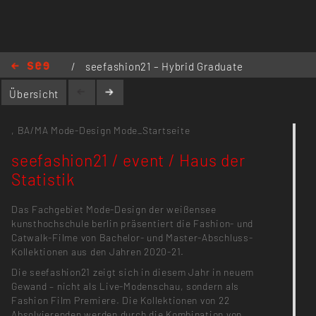
/
seefashion21 – Hybrid Graduate
Fashion Film Premiere
/
Übersicht
seefashion21 / event / Haus der Statistik
,
BA/MA Mode-Design
Mode_Startseite
seefashion21 / event / Haus der
Statistik
Das Fachgebiet Mode-Design der weißensee
kunsthochschule berlin präsentiert die Fashion- und
Catwalk-Filme von Bachelor- und Master-Abschluss-
Kollektionen aus den Jahren 2020-21.
Die seefashion21 zeigt sich in diesem Jahr in neuem
Gewand – nicht als Live-Modenschau, sondern als
Fashion Film Premiere. Die Kollektionen von 22
Absolvierenden werden durch die Kombination von