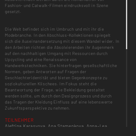
Fashion- und Catwalk-Filmen eindrucksvoll in Szene
gesetzt.
Die Welt befindet sich im Umbruch und mit ihr die
Modebranche. In den Abschluss-Kollektionen spiegelt
sich die Auseinandersetzung mit diesem Wandel wider. In
den Arbeiten richten die Absolvierenden ihr Augenmerk
auf den nachhaltigen Umgang mit Ressourcen durch
Upcycling und eine Renaissance von
Handwerkstechniken. Sie hinterfragen gesellschaftliche
Normen, geben Antworten auf Fragen der
Geschlechteridentität und bieten Gegenkonzepte zu
soziokulturellen Klischees. Im Fokus steht die
Beantwortung der Frage, wie Bekleidung gestaltet
werden sollte, um durch den Designprozess und durch
das Tragen der Kleidung Einfluss auf eine lebenswerte
Zukunftsperspektive zu nehmen.
TEILNEHMER
Aleftina Karasyova, Ana Stamenkova, Anna-Lea
Hebeisen, Anne Bellinger, Carla Renée Loose,