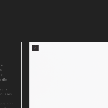
ell
en
 zu
e die
n
ischen
Genusses
ucht eine