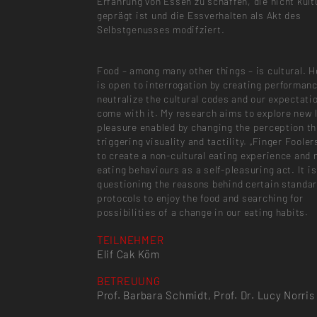
Erfahrung von Essen zu schaffen, die nicht kultu
geprägt ist und die Essverhalten als Akt des
Selbstgenusses modifziert.
Food – among many other things – is cultural. H
is open to interrogation by creating performan
neutralize the cultural codes and our expectati
come with it. My research aims to explore new l
pleasure enabled by changing the perception t
triggering visuality and tactility. „Finger Foole
to create a non-cultural eating experience and 
eating behaviours as a self-pleasuring act. It is
questioning the reasons behind certain standa
protocols to enjoy the food and searching for
possibilities of a change in our eating habits.
TEILNEHMER
Elif Cak Köm
BETREUUNG
Prof. Barbara Schmidt, Prof. Dr. Lucy Norris