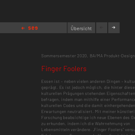
Übersicht
Finger Foolers
Sommersemester 2020,
BA/MA Produkt-Design
Finger Foolers
Essen ist – neben vielen anderen Dingen – kultur
geprägt. Es ist jedoch möglich, die hinter dies
kulturellen Prägungen stehenden Eigenschaften
befragen, indem man mithilfe einer Performanc
kulturellen Codes und die damit einhergehende
Erwartungen neutralisiert. Mit meiner künstler
Forschung beabsichtige ich neue Ebenen des 
zu erkunden, indem ich die Wahrnehmung von
Lebensmitteln verändere. „Finger Foolers“ vers