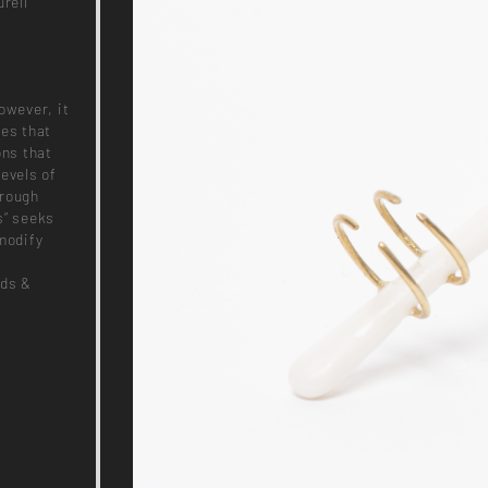
rell
owever, it
ces that
ons that
evels of
hrough
rs“ seeks
modify
rds &