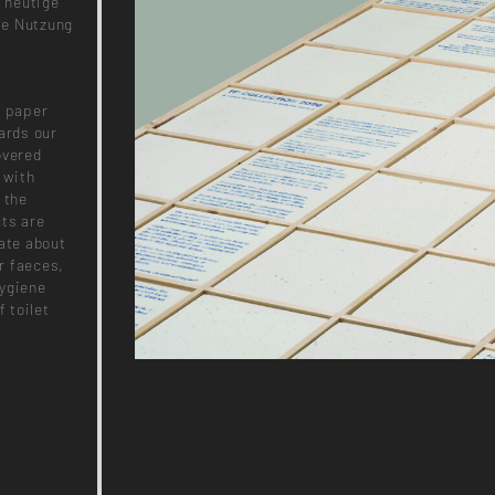
e heutige
ie Nutzung
f paper
ards our
overed
 with
 the
cts are
cate about
ur faeces,
hygiene
f toilet