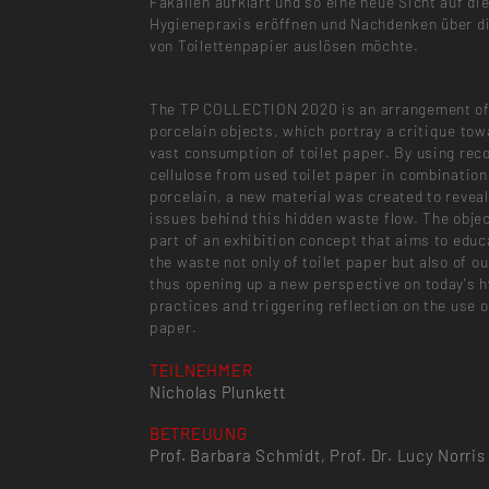
Fäkalien aufklärt und so eine neue Sicht auf di
Hygienepraxis eröffnen und Nachdenken über d
von Toilettenpapier auslösen möchte.
The TP COLLECTION 2020 is an arrangement o
porcelain objects, which portray a critique tow
vast consumption of toilet paper. By using rec
cellulose from used toilet paper in combination
porcelain, a new material was created to reveal
issues behind this hidden waste flow. The obje
part of an exhibition concept that aims to edu
the waste not only of toilet paper but also of o
thus opening up a new perspective on today's 
practices and triggering reflection on the use o
paper.
TEILNEHMER
Nicholas Plunkett
BETREUUNG
Prof. Barbara Schmidt, Prof. Dr. Lucy Norris