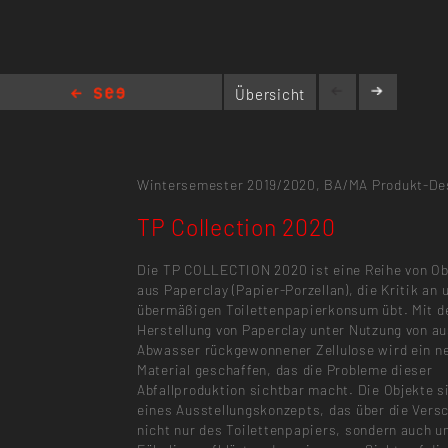
Übersicht
TP Collection 2020
Wintersemester 2019/2020,
BA/MA Produkt-De
TP Collection 2020
Die TP COLLECTION 2020 ist eine Reihe von Ob
aus Paperclay (Papier-Porzellan), die Kritik an
übermäßigen Toilettenpapierkonsum übt. Mit d
Herstellung von Paperclay unter Nutzung von a
Abwasser rückgewonnener Zellulose wird ein n
Material geschaffen, das die Probleme dieser
Abfallproduktion sichtbar macht. Die Objekte si
eines Ausstellungskonzepts, das über die Ver
nicht nur des Toilettenpapiers, sondern auch u