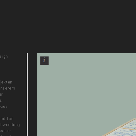
sign
jekten
 unserem
er
us
eues
nd Teil
schwendung
nserer