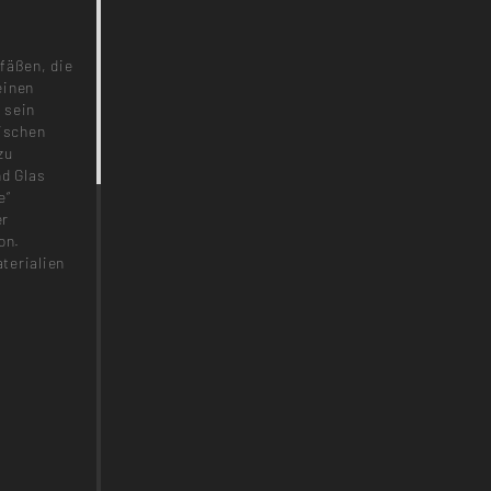
fäßen, die
einen
 sein
rischen
zu
d Glas
e“
er
on.
terialien