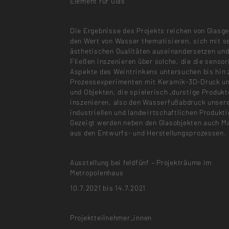
Element für Glas
Die Ergebnisse des Projekts reichen von Glasge
den Wert von Wasser thematisieren, sich mit s
ästhetischen Qualitäten auseinandersetzen und
Fließen inszenieren über solche, die die senso
Aspekte des Weintrinkens untersuchen bis hin 
Prozessexperimenten mit Keramik-3D-Druck un
und Objekten, die spielerisch „durstige Produkt
inszenieren, also den Wasserfußabdruck unser
industriellen und landwirtschaftlichen Produkti
Gezeigt werden neben den Glasobjekten auch Ma
aus den Entwurfs- und Herstellungsprozessen.
Ausstellung bei feldfünf – Projekträume im
Metropolenhaus
10.7.2021 bis 14.7.2021
Projektteilnehmer_innen