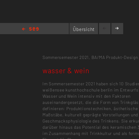
Übersicht
wasser & wein
Sommersemester 2021,
BA/MA Produkt-Design
wasser & wein
Im Sommersemester 2021 haben sich 10 Studie
weißensee kunsthochschule berlin im Entwurfs
Wasser und Wein intensiv mit den Faktoren
auseinandergesetzt, die die Form von Trinkglä
definieren: Produktionstechniken, ästhetische
Maßstäbe, kulturell geprägte Vorstellungen und
Geschmacksphysiologie des Trinkens. Sie erku
darüber hinaus das Potential des keramischen
im Zusammenhang mit Trinkkultur und als for