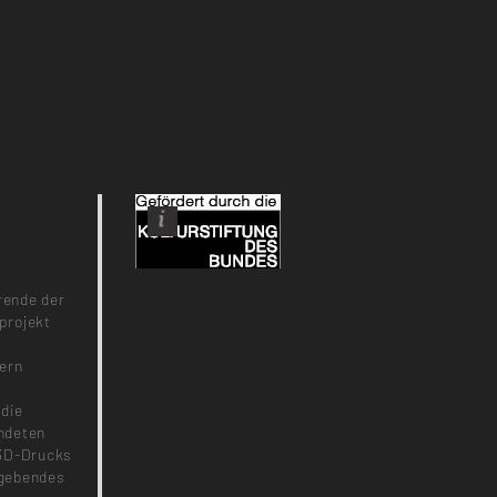
rende der
projekt
sern
 die
ndeten
 3D-Drucks
mgebendes