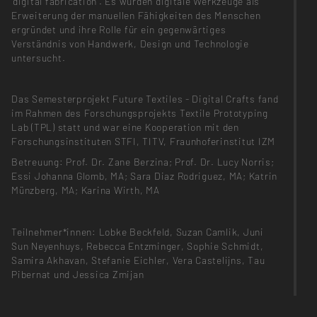
’digital fabrication’. Es wurden digitale Werkzeuge als
Erweiterung der manuellen Fähigkeiten des Menschen
ergründet und ihre Rolle für ein gegenwärtiges
Verständnis von Handwerk, Design und Technologie
untersucht.
Das Semesterprojekt Future Textiles - Digital Crafts fand
im Rahmen des Forschungsprojekts Textile Prototyping
Lab (TPL) statt und war eine Kooperation mit den
Forschungsinstituten STFI, TITV, Fraunhoferinstitut IZM
Betreuung: Prof. Dr. Zane Berzina; Prof. Dr. Lucy Norris;
Essi Johanna Glomb, MA; Sara Diaz Rodriguez, MA; Katrin
Münzberg, MA; Karina Wirth, MA
Teilnehmer*innen: Lobke Beckfeld, Suzan Camlik, Juni
Sun Neyenhuys, Rebecca Entzminger, Sophie Schmidt,
Samira Akhavan, Stefanie Eichler, Vera Castelijns, Tau
Pibernat und Jessica Zmijan