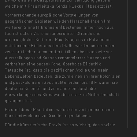
welche mit Frau Meitaka Kendall-Lekka (1) besetzt ist.
Vorherrschende europäische Vorstellungen von
geografischen Gebieten wie den Marschall-Inseln (im
weiteren Sinne Mikronesien) bestehen immer noch aus
touristischen Visionen unberührter Strände und
ursprünglicher Kulturen. Paul Gauguins in Polynesien
entstandene Bilder aus dem 19.Jh. werden unterdessen
zwar kritischer kommentiert, füllen aber nach wie vor
Ausstellungen und Kassen renommierter Museen und
verbreiten eine bedenkliche, überholte Bildethik.
Tatsache ist, dass die pazifischen Atolle und Inseln
Lebenswelten bedeuten, die zum einen an ihrer kolonialen
und postkolonialen Geschichte leiden (bis 1914 waren sie
deutsche Kolonie), und zum anderen durch die
Auswirkungen des Klimawandels stark in Mitleidenschaft
gezogen sind.
Es sind diese Realitäten, welche der zeitgenössischen
Kunstentwicklung zu Grunde liegen können.
Für die künstlerische Praxis ist es wichtig, das soziale
Interagieren (z.B. durch Medien), das Betrachten von
unnützen und notwendigen Materialisierungen, den