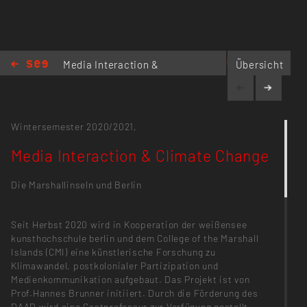
https://mi-cc.de/
Media Interaction &
Übersicht
Climate Change
Wintersemester 2020/2021,
Media Interaction & Climate Change
Die Marshallinseln und Berlin
Seit Herbst 2020 wird in Kooperation der weißensee
kunsthochschule berlin und dem College of the Marshall
Islands (CMI) eine künstlerische Forschung zu
Klimawandel, postkolonialer Partizipation und
Medienkommunikation aufgebaut. Das Projekt ist von
Prof.Hannes Brunner initiiert. Durch die Förderung des
DAAD wird eine Gastprofessur zur Verfügung gestellt,