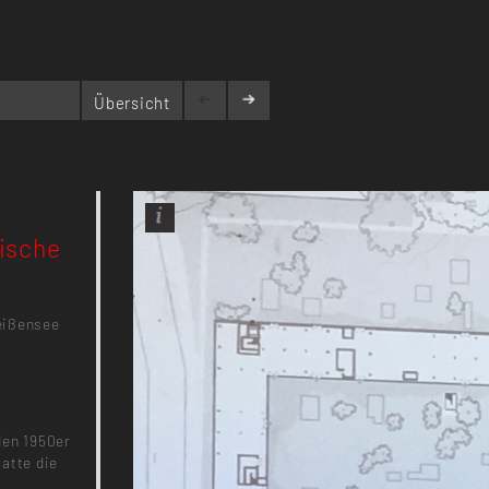
Übersicht
tische
eißensee
den 1950er
atte die