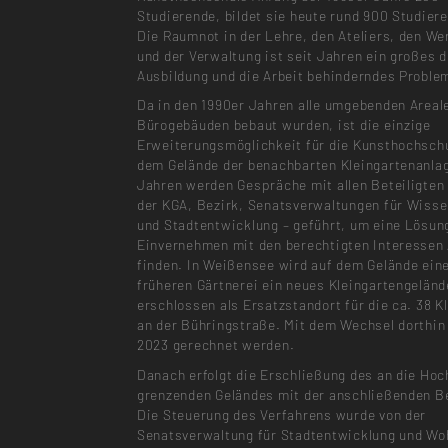
Studierende, bildet sie heute rund 900 Studier
Die Raumnot in der Lehre, den Ateliers, den We
und der Verwaltung ist seit Jahren ein großes d
Ausbildung und die Arbeit behinderndes Proble
Da in den 1990er Jahren alle umgebenden Areal
Bürogebäuden bebaut wurden, ist die einzige
Erweiterungsmöglichkeit für die Kunsthochschu
dem Gelände der benachbarten Kleingartenanlag
Jahren werden Gespräche mit allen Beteiligten
der KGA, Bezirk, Senatsverwaltungen für Wiss
und Stadtentwicklung – geführt, um eine Lösun
Einvernehmen mit den berechtigten Interessen 
finden. In Weißensee wird auf dem Gelände ein
früheren Gärtnerei ein neues Kleingartengeländ
erschlossen als Ersatzstandort für die ca. 38 K
an der Bühringstraße. Mit dem Wechsel dorthin
2023 gerechnet werden.
Danach erfolgt die Erschließung des an die Ho
grenzenden Geländes mit der anschließenden B
Die Steuerung des Verfahrens wurde von der
Senatsverwaltung für Stadtentwicklung und W