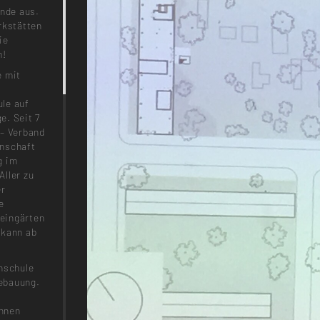
ende aus.
rkstätten
ie
m!
e mit
le auf
e. Seit 7
 – Verband
enschaft
g im
Aller zu
er
e
leingärten
 kann ab
chschule
ebauung.
ohnen