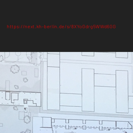
https://next.kh-berlin.de/s/8XYoGdrg5WWd6GG