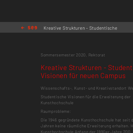
Kreative Strukturen - Studentische
Visionen für neuen Campus
Sommersemester 2020,
Rektorat
Kreative Strukturen - Studen
Visionen für neuen Campus
Wissenschafts-, Kunst- und Kreativstandort W
Studentische Visionen für die Erweiterung der
Kunsthochschule
Raumprobleme:
Die 1946 gegründete Kunsthochschule hat seit 
Jahren keine räumliche Erweiterung erhalten. H
Kunsthochschule Anfang der 1990er Jahre 200