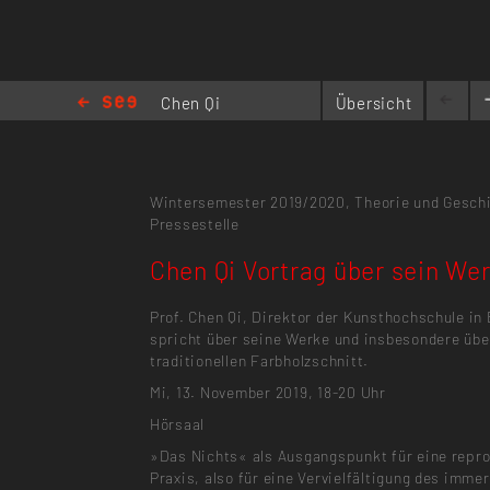
Chen Qi
Übersicht
Vortrag
über sein Werk
Wintersemester 2019/2020,
Theorie und Gesch
Pressestelle
Chen Qi Vortrag über sein We
Prof. Chen Qi, Direktor der Kunsthochschule in 
spricht über seine Werke und insbesondere übe
traditionellen Farbholzschnitt.
Mi, 13. November 2019, 18-20 Uhr
Hörsaal
»Das Nichts« als Ausgangspunkt für eine repr
Praxis, also für eine Vervielfältigung des imme