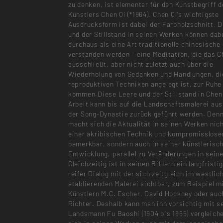
zu denken, ist elementar für den Kunstbegriff 
Künstlers Chen Qi (*1964). Chen Qi’s wichtigste
Ausdrucksform ist dabei der Farbholzschnitt. D
und der Stillstand in seinen Werken können dab
durchaus als eine Art traditionelle chinesische
verstanden werden – eine Meditation, die das C
ausschließt, aber nicht zuletzt auch über die
Wiederholung von Gedanken und Handlungen, di
reproduktiven Techniken angelegt ist, zur Ruhe
kommen.Diese Leere und der Stillstand in Chen
Arbeit kann bis auf die Landschaftsmalerei aus
der Song-Dynastie zurück geführt werden. Den
macht sich die Aktualität in seinen Werken nich
einer akribischen Technik und kompromisslose
bemerkbar, sondern auch in seiner künstlerisc
Entwicklung, parallel zu Veränderungen in sein
Gleichzeitig ist in seinen Bildern ein langfristi
reifer Dialog mit der sich zeitgleich im westli
etablierenden Malerei sichtbar, zum Beispiel m
Künstlern M.C. Escher, David Hockney oder auc
Richter. Deshalb kann man ihn vorsichtig mit 
Landsmann Fu Baoshi (1904 bis 1965) vergleiche