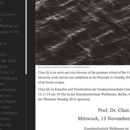
des
ie Leere
ei
 Mediation
haos nicht
e in
 Qis
 der Zeit
noch
t nur in
n Haltung
hen
er Heimat.
ger und
chen Raum
it den
h Gerhard
seinem
n, der