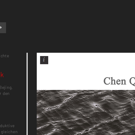
ichte
rk
Bejing,
r den
oduktive
r gleichen