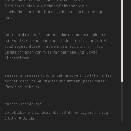
Seminarstühlen, die Selman Selmanagic als
Hochschullehrer der Kunsthochschule selbst designet
hat.
der in srebrenica / bosnien geborene selman selmanagic
hat von 1929 an am bauhaus studiert und als architekt
1932 abgeschlossen mit dem bauhausdiplom nr. 100,
unterschrieben von mies van der rohe und ludwig
hilberseimer.
ausstellungsgestaltung: angelina eckert, polly härle, lea
donner, caroline lei, steffen schuhmann, peter müller,
jürgen neugebauer
ausstellungsdauer:
23. oktober bis 20. dezember 2019, montag bis freitag
8.00 – 18.00 uhr
letzte führung: freitag, 13. dezember 2019, 16 Uhr mit