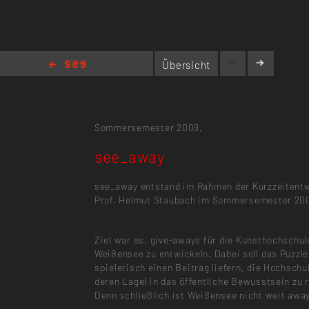
Übersicht
see_away
Sommersemester 2009,
see_away
see_away entstand im Rahmen der Kurzzeitentw
Prof. Helmut Staubach im Sommersemester 20
Ziel war es, give-aways für die Kunsthochschul
Weißensee zu entwickeln. Dabei soll das Puzzl
spielerisch einen Beitrag liefern, die Hochschu
deren Lage) in das öffentliche Bewusstsein zu 
Denn schließlich ist Weißensee nicht weit awa