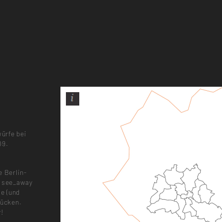
ürfe bei
09.
e Berlin-
e see_away
le (und
rücken.
y!