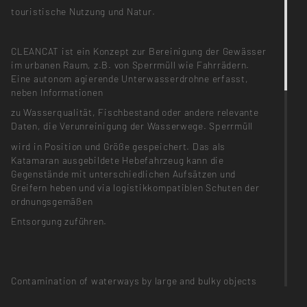
touristische Nutzung und Natur.
CLEANCAT ist ein Konzept zur Bereinigung der Gewässer
im urbanen Raum, z.B. von Sperrmüll wie Fahrrädern.
Eine autonom agierende Unterwasserdrohne erfasst,
neben Informationen
zu Wasserqualität, Fischbestand oder andere relevante
Daten, die Verunreinigung der Wasserwege. Sperrmüll
wird in Position und Größe gespeichert. Das als
Katamaran ausgebildete Hebefahrzeug kann die
Gegenstände mit unterschiedlichen Aufsätzen und
Greifern heben und via logistikkompatiblen Schuten der
ordnungsgemäßen
Entsorgung zuführen.
Contamination of waterways by large and bulky objects
becomes a danger to shipping, tourism and nature.