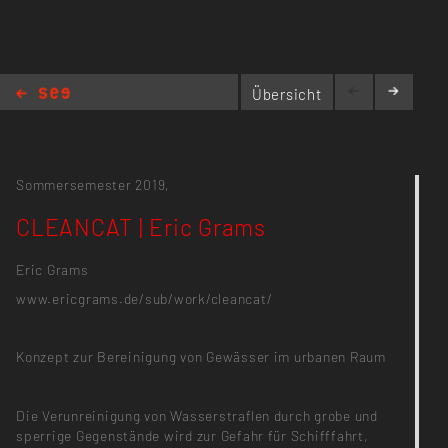
Übersicht
CLEANCAT | Eric Grams
Sommersemester 2019,
CLEANCAT | Eric Grams
Eric Grams
www.ericgrams.de/sub/work/cleancat/
Konzept zur Bereinigung von Gewässer im urbanen Raum
Die Verunreinigung von Wasserstraﬂen durch grobe und
sperrige Gegenstände wird zur Gefahr für Schifffahrt,