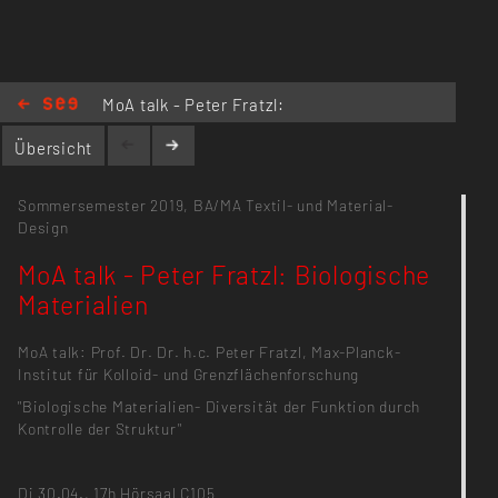
MoA talk - Peter Fratzl:
Biologische Materialien
Übersicht
Sommersemester 2019,
BA/MA Textil- und Material-
Design
MoA talk - Peter Fratzl: Biologische
Materialien
MoA talk: Prof. Dr. Dr. h.c. Peter Fratzl, Max-Planck-
Institut für Kolloid- und Grenzflächenforschung
"Biologische Materialien- Diversität der Funktion durch
Kontrolle der Struktur"
Di 30.04., 17h Hörsaal C105