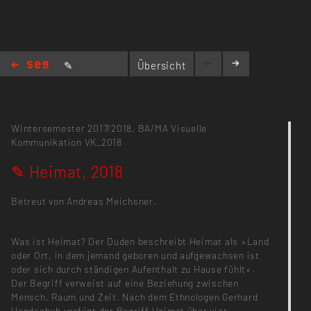
✎
Übersicht
Heimat, 2018
Wintersemester 2017/2018,
BA/MA Visuelle
Kommunikation
VK_2018
✎ Heimat, 2018
Betreut von Andreas Meichsner.
Was ist Heimat? Der Duden beschreibt Heimat als »Land
oder Ort, in dem jemand geboren und aufgewachsen ist
oder sich durch ständigen Aufenthalt zu Hause fühlt«.
Der Begriff verweist auf eine Beziehung zwischen
Mensch, Raum und Zeit. Nach dem Ethnologen Gerhard
Handschuh verfügt der Begriff Heimat über vier