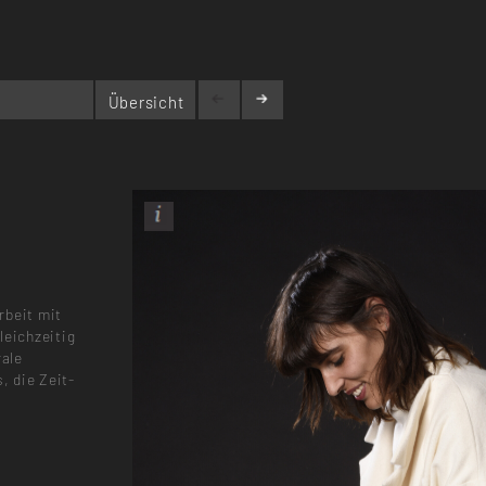
S
Übersicht
rbeit mit
leichzeitig
rale
, die Zeit-