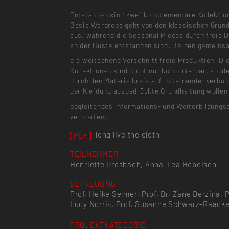
Entstanden sind zwei komplementäre Kollektio
Basic Wardrobe geht von den klassischen Grun
aus, während die Seasonal Pieces durch freie 
an der Büste entstanden sind. Beiden gemeins
die weitgehend Verschnitt freie Produktion. Di
Kollektionen sind nicht nur kombinierbar, sond
durch den Materialkreislauf miteinander verbun
der Kleidung ausgedrückte Grundhaltung wollen
begleitendes Informations- und Weiterbildungs
verbreiten.
long live the cloth
[PDF]
TEILNEHMER
Henriette Dresbach, Anna-Lea Hebeisen
BETREUUNG
Prof. Heike Selmer, Prof. Dr. Zane Berzina, P
Lucy Norris, Prof. Susanne Schwarz-Raack
PROJEKTKATEGORIE