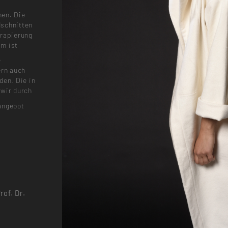
nen. Die
dschnitten
Drapierung
am ist
e
ern auch
den. Die in
 wir durch
angebot
rof. Dr.
e