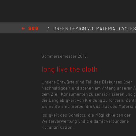
/
GREEN DESIGN 7.0: MATERIAL CYCLE
/
long live the cloth
Sommersemester 2018,
long live the cloth
Unsere Entwürfe sind Teil des Diskurses über
Nachhaltigkeit und stehen am Anfang unserer A
dem Ziel, Konsumenten zu sensibilisieren und g
die Langlebigkeit von Kleidung zu fördern. Zent
Elemente sind hierbei die Qualität des Materials
losigkeit des Schnitts, die Möglichkeiten der
Weiterverwertung und die damit verbundene
Kommunikation.