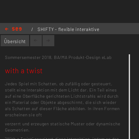
shifty.interaktion-produktdesign-khb.de/
/
SHIFTY - flexible interaktive
Oberflächen
/
with a twist
Übersicht
Sommersemester 2018,
BA/MA Produkt-Design
eLab
with a twist
Jedes Spiel mit Schatten, ob zufällig oder gesteuert,
stellt eine Interaktion mit dem Licht dar. Ein Teil eines
auf eine Oberfläche gerichteten Lichtstrahls wird durch
ein Material oder Objekte abgeschirmt, die sich wieder
als Schatten auf dieser Fläche abbilden. In ihren Formen
erscheinen sie oft
verzerrt und erzeugen statische Muster oder dynamische
Geometrien.
“With a Twist” erweitert diese Interaktion, indem es den