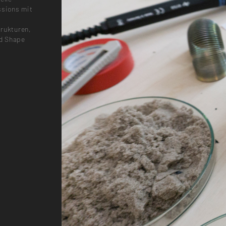
ssions mit
trukturen,
nd Shape