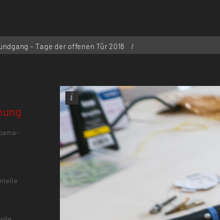
undgang - Tage der offenen Tür 2018
/
hung
/bama-
ntelle
elle