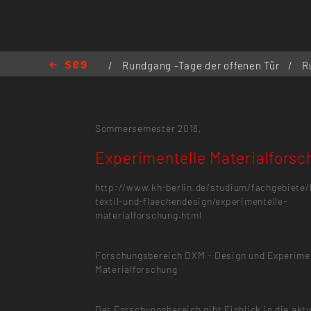
/
Rundgang -Tage der offenen Tür
/
R
Experimentelle Materialforschung
Sommersemester 2018,
Experimentelle Materialforsc
http://www.kh-berlin.de/studium/fachgebiete
textil-und-flaechendesign/experimentelle-
materialforschung.html
Forschungsbereich DXM - Design und Experime
Materialforschung
Der Forschungsbereich gibt Einblick in die aktu