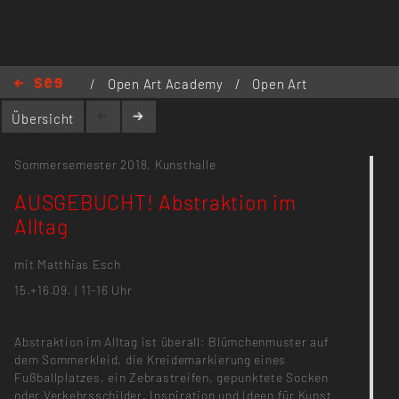
/
Open Art Academy
/
Open Art
Academy 2018
/
AUSGEBUCHT!
Übersicht
Abstraktion im Alltag
Sommersemester 2018,
Kunsthalle
AUSGEBUCHT! Abstraktion im
Alltag
mit Matthias Esch
15.+16.09. | 11-16 Uhr
Abstraktion im Alltag ist überall: Blümchenmuster auf
dem Sommerkleid, die Kreidemarkierung eines
Fußballplatzes, ein Zebrastreifen, gepunktete Socken
oder Verkehrsschilder. Inspiration und Ideen für Kunst