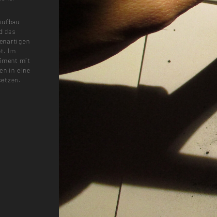
Aufbau
d das
enartigen
bt. Im
riment mit
en in eine
setzen.