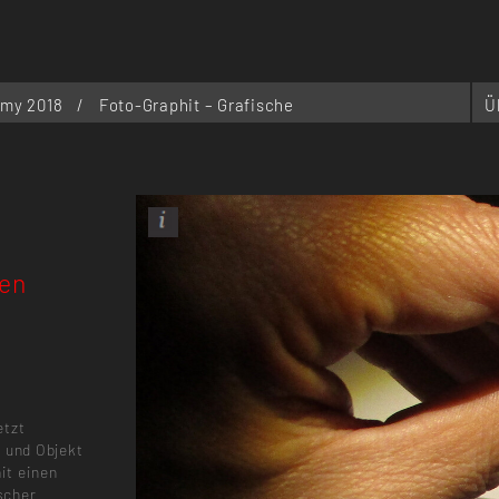
emy 2018
/
Foto-Graphit – Grafische
Ü
ten
etzt
l und Objekt
it einen
scher