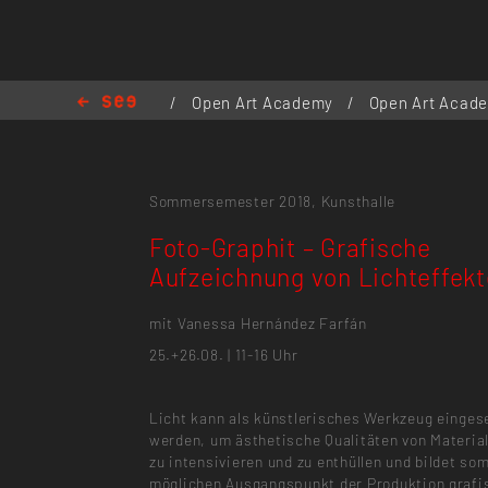
/
Open Art Academy
/
Open Art Acad
Aufzeichnung von Lichteffekten
Sommersemester 2018,
Kunsthalle
Foto-Graphit – Grafische
Aufzeichnung von Lichteffek
mit Vanessa Hernández Farfán
25.+26.08. | 11-16 Uhr
Licht kann als künstlerisches Werkzeug einges
werden, um ästhetische Qualitäten von Materia
zu intensivieren und zu enthüllen und bildet som
möglichen Ausgangspunkt der Produktion grafi