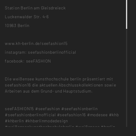
Station Berlin am Gleisdreieck
Luckenwalder Str. 4-6
10963 Berlin
www.kh-berlin.de/seefashion15
instagram: seefashionberlinofficial
facebook: seeFASHION
Die weißensee kunsthochschule berlin präsentiert mit
seefashion16 die aktuellen Abschlusskollektionen sowie
Arbeiten aus dem Grund- und Hauptstudium.
seeFASHION15 #seefashion #seefashionberlin
#seefashionberlinofficial #seefashion16 #modesee #khb
#khberlin #khberlinmodedesign
#weißenseekunsthochschuleberlin #weißensee #berlin
#modedesign #fashiondesign #fashionshow