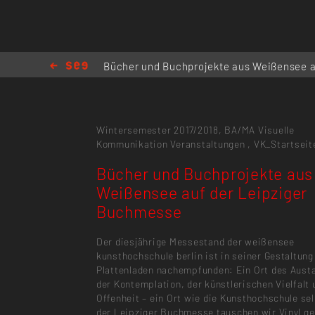
Bücher und Buchprojekte aus Weißensee a
Leipziger Buchmesse
Wintersemester 2017/2018,
BA/MA Visuelle
Kommunikation
Veranstaltungen
,
VK_Startseit
Bücher und Buchprojekte aus
Weißensee auf der Leipziger
Buchmesse
Der diesjährige Messestand der weißensee
kunsthochschule berlin ist in seiner Gestaltun
Plattenladen nachempfunden: Ein Ort des Aust
der Kontemplation, der künstlerischen Vielfalt 
Offenheit – ein Ort wie die Kunsthochschule sel
der Leipziger Buchmesse tauschen wir Vinyl g