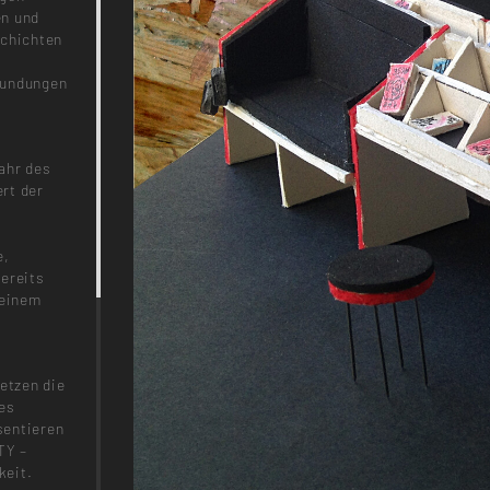
en und
schichten
kundungen
ahr des
rt der
e,
bereits
 einem
setzen die
res
äsentieren
TY –
keit.