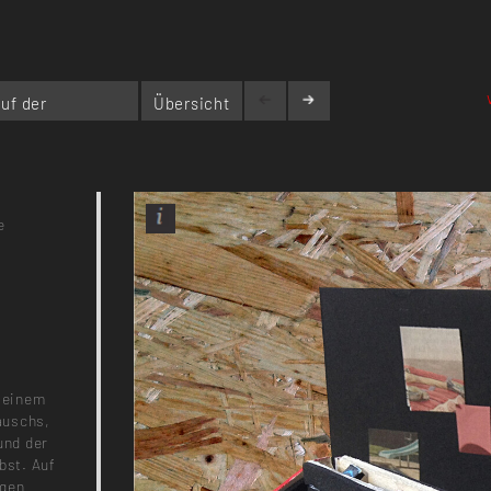
uf der
Übersicht
e
g einem
auschs,
und der
bst. Auf
egen