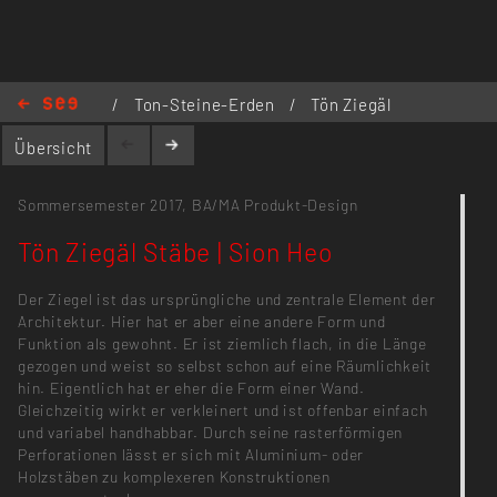
/
Ton-Steine-Erden
/
Tön Ziegäl
Stäbe | Sion Heo
Übersicht
Sommersemester 2017,
BA/MA Produkt-Design
Tön Ziegäl Stäbe | Sion Heo
Der Ziegel ist das ursprüngliche und zentrale Element der
Architektur. Hier hat er aber eine andere Form und
Funktion als gewohnt. Er ist ziemlich flach, in die Länge
gezogen und weist so selbst schon auf eine Räumlichkeit
hin. Eigentlich hat er eher die Form einer Wand.
Gleichzeitig wirkt er verkleinert und ist offenbar einfach
und variabel handhabbar. Durch seine rasterförmigen
Perforationen lässt er sich mit Aluminium- oder
Holzstäben zu komplexeren Konstruktionen